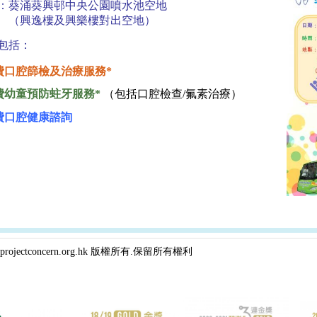
：葵涌葵興邨中央公園噴水池空地
興逸樓及興樂樓對出空地）
包括：
費口腔篩檢及治療服務*
費幼童預防蛀牙服務
*
（
包括口腔檢查
/
氟素治療）
費口腔健康諮詢
projectconcern.org.hk 版權所有.保留所有權利