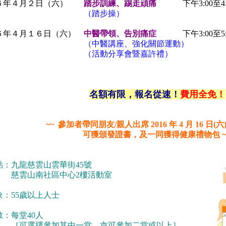
６年４月２日（六）
踏步訓練、踢走頑痛
下午3:00至4:
（踏步操）
６年４月１６日
（六）
中
醫帶領、告別痛症
下午3:00至5:
（中醫講座、強化關節運動）
活動分享會暨嘉許禮）
名額有限，報名從速！
費用全免！
~~ 參加者帶同朋友/親人出席 2016 年 4 月 16 日(
可獲頒發證書，及一同獲得健康禮物包 ~
點：九龍慈雲山雲華街45號
山南社區中心2樓活動室
象
：55歲以上人士
：每堂40人
選擇參加其中一堂，亦可參加二堂或以上］