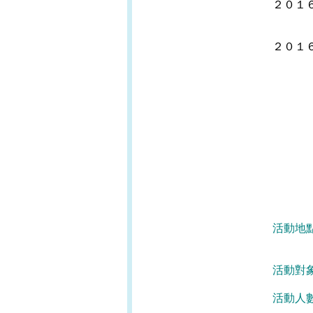
２０１
２０１
（
活動地
慈雲
活動對
活動人數
［可