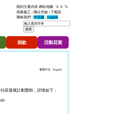
-
+
跳到主要內容
網站地圖
A
A
A
招募義工
|
職位空缺
|
下載區
聯絡我們
|
中文版
|
English
捐款
活動花絮
繁體中文
English
豐社區發展計劃贊助，詳情如下：
00