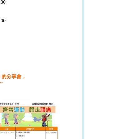
30
00
六) 的分享會，
~