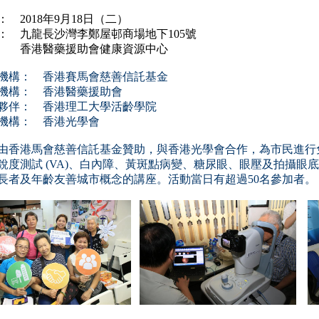
： 2018年9月18日（二）
： 九龍長沙灣李鄭屋邨商場地下105號
港醫藥援助會健康資源中心
機構： 香港賽馬會慈善信託基金
機構： 香港醫藥援助會
夥伴： 香港理工大學活齡學院
機構： 香港光學會
由香港馬會慈善信託基金贊助，與香港光學會合作，為市民進行
銳度測試
(VA)
、白內障、黃斑點病變、糖尿眼、眼壓及拍攝眼底
長者及年齡友善城市概念
的講座。活動當日有超過
50
名參加者。