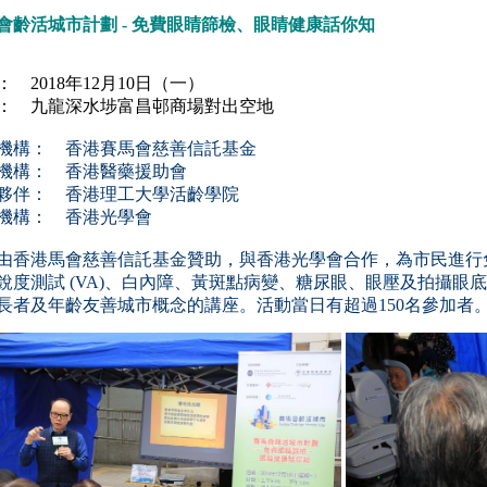
會齡活城市計劃 - 免費眼睛篩檢、眼睛健康話你知
： 2018年12月10日（一）
： 九龍深水埗富昌邨商場對出空地
機構： 香港賽馬會慈善信託基金
機構： 香港醫藥援助會
夥伴： 香港理工大學活齡學院
機構： 香港光學會
由香港馬會慈善信託基金贊助，與香港光學會合作，為市民進行
銳度測試
(VA)
、白內障、黃斑點病變、糖尿眼、眼壓及拍攝眼底
長者及年齡友善城市概念
的講座。活動當日有超過150
名參加者