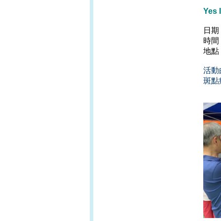
Yes 
日
時
地點
活動
斑點