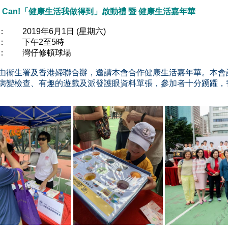
I Can!
「健康生活我做得到」啟動禮 暨 健康生活嘉年華
期：
2019
年
6
月
1
日 (星期六)
間： 下午
2至5
時
： 灣仔修頓球場
由衞生署及香港婦聯合辦，邀請本會合作健康生活嘉年華。本會
病變檢查、有趣的遊戲及派發護眼資料單張，參加者十分踴躍，替