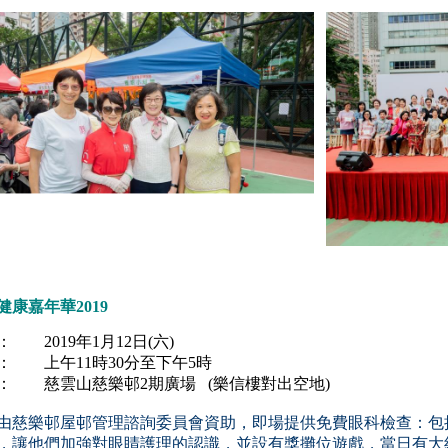
健康嘉年華2019
： 2019年1月12日(六)
： 上午11時30分至下午5時
： 慈雲山慈樂邨2期廣場 (樂信樓對出空地)
由慈樂邨屋邨管理諮詢委員會資助，即場提供
免費眼科檢查
：包
，讓他們加強對眼睛護理的認識，並設有
獎攤位遊戲，當日有大約