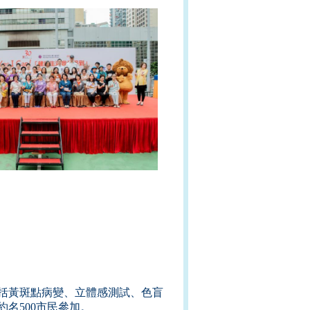
括黃斑點病變、立體感測試、色盲
名500市民參加
。