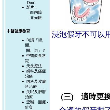
Don't
影片：
-
白內障
-
青光眼
中醫健康教育
浸泡假牙不可以
何謂「望、
聞、
問、切」？
中醫飲食常
識
天灸療法
婦科及痛症
治療
內科及皮膚
科治療
失眠及肥胖
(三) 適時更
治療
歪嘴、面癱 -
針灸