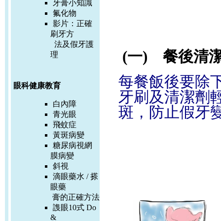
牙膏小知識
氟化物
影片：
正確
刷牙方
法及假牙護
(一) 餐後清
理
每餐飯後要除
眼科健康教育
牙刷及清潔劑
白內障
斑，防止假牙
青光眼
飛蚊症
黃斑病變
糖尿病視網
膜病變
斜視
滴眼藥水 / 搽
眼藥
膏的正確方
法
謢眼10式 Do
&