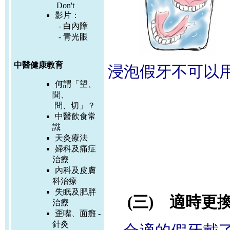
Don't
影片：
-
白內障
-
青光眼
中醫健康教育
浸泡假牙不可以
何謂「望、
聞、
問、切」？
中醫飲食常
識
天灸療法
婦科及痛症
治療
內科及皮膚
科治療
失眠及肥胖
(三) 適時更
治療
歪嘴、面癱 -
針灸