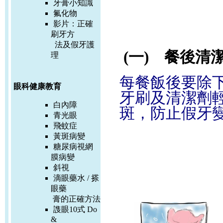
牙膏小知識
氟化物
影片：
正確
刷牙方
法及假牙護
(一) 餐後清
理
每餐飯後要除
眼科健康教育
牙刷及清潔劑
白內障
斑，防止假牙
青光眼
飛蚊症
黃斑病變
糖尿病視網
膜病變
斜視
滴眼藥水 / 搽
眼藥
膏的正確方
法
謢眼10式 Do
&