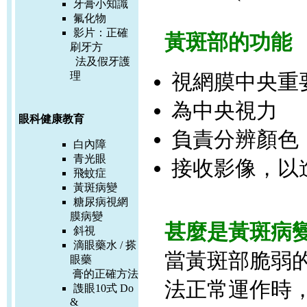
牙膏小知識
氟化物
影片：
正確
黃斑部的功能
刷牙方
法及假牙護
理
視網膜中央重
為中央視力
眼科健康教育
負責分辨顏色
白內障
青光眼
接收影像，以
飛蚊症
黃斑病變
糖尿病視網
膜病變
甚麼是黃斑病
斜視
滴眼藥水 / 搽
當黃斑部脆弱
眼藥
膏的正確方
法
法正常運作時
謢眼10式 Do
&