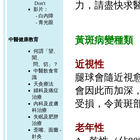
力，請盡快求
Don't
影片：
-
白內障
-
青光眼
黃斑病變種類
中醫健康教育
何謂「望、
聞、
近視性
問、切」？
中醫飲食常
腿球會隨近視
識
天灸療法
會因此而加深
婦科及痛症
治療
受損，令黃斑
內科及皮膚
科治療
失眠及肥胖
治療
老年性
歪嘴、面癱 -
針灸