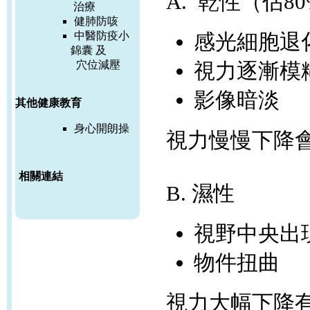
A. 乾性（佔
8
治療
健肺防咳
中醫防疫小
感光細胞退
錦囊 及
穴位減壓
視力逐漸模
影像暗淡
其他健康教育
身心開朗操
視力慢慢下降
相關連結
B.
濕性
視野中央出
物件扭曲
視力大幅下降